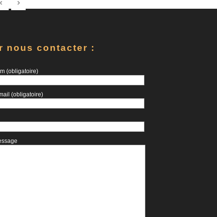
r nous contacter :
m (obligatoire)
mail (obligatoire)
essage