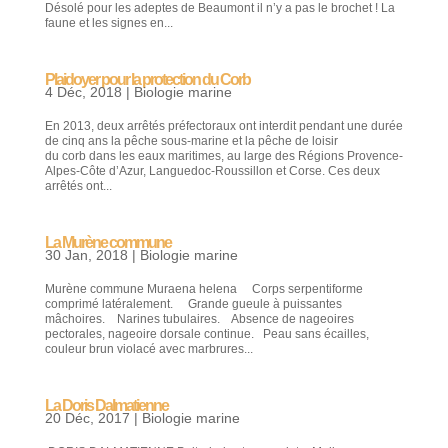
Désolé pour les adeptes de Beaumont il n’y a pas le brochet ! La
faune et les signes en...
Plaidoyer pour la protection du Corb
4 Déc, 2018
|
Biologie marine
En 2013, deux arrêtés préfectoraux ont interdit pendant une durée
de cinq ans la pêche sous-marine et la pêche de loisir
du corb dans les eaux maritimes, au large des Régions Provence-
Alpes-Côte d’Azur, Languedoc-Roussillon et Corse. Ces deux
arrêtés ont...
La Murène commune
30 Jan, 2018
|
Biologie marine
Murène commune Muraena helena Corps serpentiforme
comprimé latéralement. Grande gueule à puissantes
mâchoires. Narines tubulaires. Absence de nageoires
pectorales, nageoire dorsale continue. Peau sans écailles,
couleur brun violacé avec marbrures...
La Doris Dalmatienne
20 Déc, 2017
|
Biologie marine