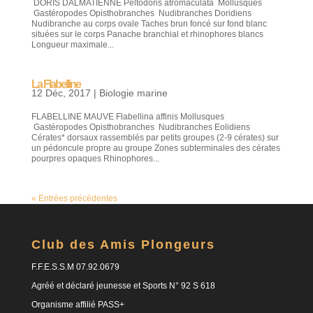
DORIS DALMATIENNE Peltodoris atromaculata Mollusques
Gastéropodes Opisthobranches Nudibranches Doridiens
Nudibranche au corps ovale Taches brun foncé sur fond blanc
situées sur le corps Panache branchial et rhinophores blancs
Longueur maximale...
La Flabelline
12 Déc, 2017
|
Biologie marine
FLABELLINE MAUVE Flabellina affinis Mollusques
Gastéropodes Opisthobranches Nudibranches Eolidiens
Cérates* dorsaux rassemblés par petits groupes (2-9 cérates) sur
un pédoncule propre au groupe Zones subterminales des cérates
pourpres opaques Rhinophores...
« Entrées précédentes
Club des Amis Plongeurs
F.F.E.S.S.M 07.92.0679
Agréé et déclaré jeunesse et Sports N° 92 S 618
Organisme affilié PASS+