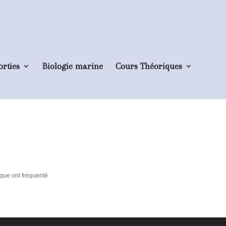
orties
Biologie marine
Cours Théoriques
sque ont fréquenté