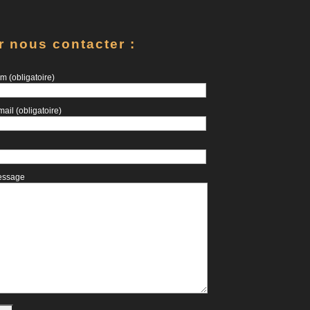
r nous contacter :
m (obligatoire)
mail (obligatoire)
essage