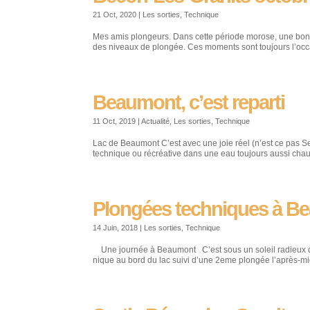
21 Oct, 2020
|
Les sorties
,
Technique
Mes amis plongeurs. Dans cette période morose, une bonn
des niveaux de plongée. Ces moments sont toujours l’occa
Beaumont, c’est reparti
11 Oct, 2019
|
Actualité
,
Les sorties
,
Technique
Lac de Beaumont C’est avec une joie réel (n’est ce pas 
technique ou récréative dans une eau toujours aussi chaud
Plongées techniques à B
14 Juin, 2018
|
Les sorties
,
Technique
Une journée à Beaumont C’est sous un soleil radieux que
nique au bord du lac suivi d’une 2eme plongée l’après-midi