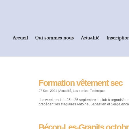
Accueil
Qui sommes nous
Actualité
Inscriptio
Formation vêtement sec
27 Sep, 2021
|
Actualité
,
Les sorties
,
Technique
Le week-end du 25et 26 septembre le club à organisé une 
précédent les stagiaires Antoine, Sebastien et Serge encad
Bécon-Les-Granits octobr