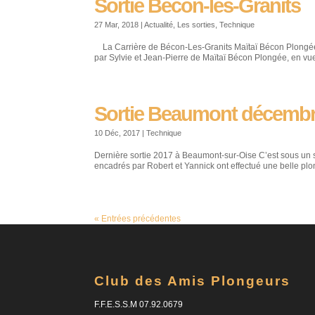
Sortie Bécon-les-Granits
27 Mar, 2018
|
Actualité
,
Les sorties
,
Technique
La Carrière de Bécon-Les-Granits Maïtaï Bécon Plongée 
par Sylvie et Jean-Pierre de Maïtaï Bécon Plongée, en v
Sortie Beaumont décemb
10 Déc, 2017
|
Technique
Dernière sortie 2017 à Beaumont-sur-Oise C’est sous un s
encadrés par Robert et Yannick ont effectué une belle plo
« Entrées précédentes
Club des Amis Plongeurs
F.F.E.S.S.M 07.92.0679