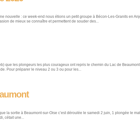
e nouvelle : ce week-end nous étions un petit groupe à Bécon-Les-Granits en Anj
sion de mieux se connaître et permettent de souder des...
Seb) que les plongeurs les plus courageux ont repris le chemin du Lac de Beaumon
e. Pour préparer le niveau 2 ou 3 ou pour les...
eaumont
 la sortie à Beaumont-sur-Oise c’est déroulée le samedi 2 juin, 1 plongée le mat
, cétait une...