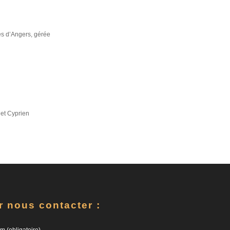
ès d’Angers, gérée
 et Cyprien
r nous contacter :
m (obligatoire)