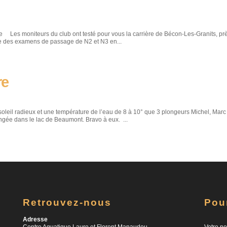
Les moniteurs du club ont testé pour vous la carrière de Bécon-Les-Granits, pr
ue des examens de passage de N2 et N3 en...
re
oleil radieux et une température de l’eau de 8 à 10° que 3 plongeurs Michel, Marc
ngée dans le lac de Beaumont. Bravo à eux. ...
Retrouvez-nous
Pou
Adresse
Centre Aquatique Laure et Florent Manaudou
Votre no