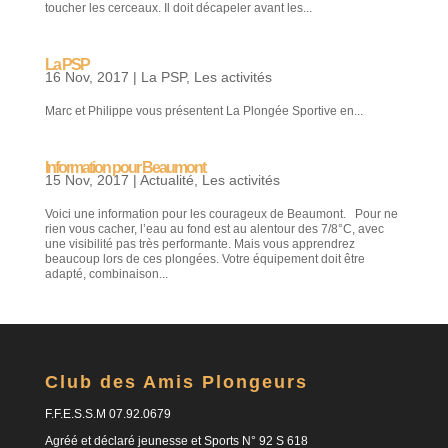
toucher les cerceaux. Il doit décapeler avant les...
La PSP
16 Nov, 2017
|
La PSP
,
Les activités
Marc et Philippe vous présentent La Plongée Sportive en...
Information pour Beaumont
15 Nov, 2017
|
Actualité
,
Les activités
Voici une information pour les courageux de Beaumont. Pour ne
rien vous cacher, l’eau au fond est au alentour des 7/8°C, avec
une visibilité pas très performante. Mais vous apprendrez
beaucoup lors de ces plongées. Votre équipement doit être
adapté, combinaison...
Club des Amis Plongeurs
F.F.E.S.S.M 07.92.0679
Agréé et déclaré jeunesse et Sports N° 92 S 618