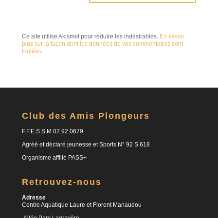
Ce site utilise Akismet pour réduire les indésirables.
En savoir
plus sur la façon dont les données de vos commentaires sont
traitées
.
Club des Amis Plongeurs
F.F.E.S.S.M 07.92.0679
Agréé et déclaré jeunesse et Sports N° 92 S 618
Organisme affilié PASS+
Retrouvez-nous
Adresse
Centre Aquatique Laure et Florent Manaudou
Allée Parc Lagravère