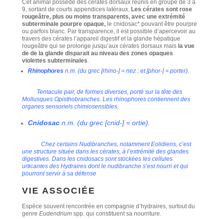
Cet animal possède des cérates dorsaux réunis en groupe de 3 à
9, sortant de courts appendices latéraux.
L
es cérates sont rose
rougeâtre, plus ou moins transparents, avec une extrémité
subterminale pourpre opaque,
le cnidosac* pouvant être pourpre
ou parfois blanc. Par transparence, il est possible d’apercevoir au
travers des cérates l’appareil digestif et la glande hépatique
rougeâtre qui se prolonge jusqu’aux cérates dorsaux mais
la vue
de de la glande disparait au niveau des zones opaques
violettes subterminales
.
Rhinophores
n.m. (du grec [rhino-] = nez ; et [phor-] = porter).
Tentacule pair, de formes diverses, porté sur la tête des
Mollusques Opisthobranches. Les rhinophores contiennent des
organes sensoriels chimiosensibles.
Cnidosac
n.m. (du grec [cnid-] = ortie).
Chez certains Nudibranches, notamment Eolidiens, c’est
une structure située dans les cérates, à l’extrémité des glandes
digestives. Dans les cnidosacs sont stockées les cellules
urticantes des Hydraires dont le nudibranche s’est nourri et qui
pourront servir à sa défense
VIE ASSOCIÉE
Espèce souvent rencontrée en compagnie d’hydraires, surtout du
genre
Eudendrium
spp
.
qui constituent sa nourriture.