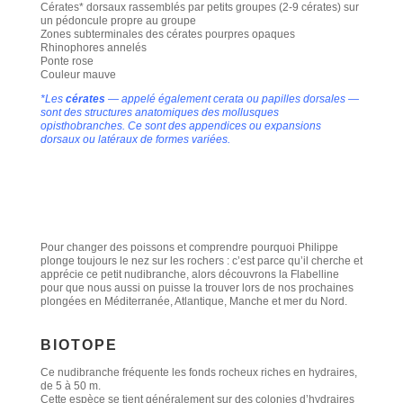
Cérates* dorsaux rassemblés par petits groupes (2-9 cérates) sur
un pédoncule propre au groupe
Zones subterminales des cérates pourpres opaques
Rhinophores annelés
Ponte rose
Couleur mauve
*Les
cérates
— appelé également cerata ou papilles dorsales —
sont des structures anatomiques des mollusques
opisthobranches. Ce sont des appendices ou expansions
dorsaux ou latéraux de formes variées.
Pour changer des poissons et comprendre pourquoi Philippe
plonge toujours le nez sur les rochers : c’est parce qu’il cherche et
apprécie ce petit nudibranche, alors découvrons la Flabelline
pour que nous aussi on puisse la trouver lors de nos prochaines
plongées en Méditerranée, Atlantique, Manche et mer du Nord.
BIOTOPE
Ce nudibranche fréquente les fonds rocheux riches en hydraires,
de 5 à 50 m.
Cette espèce se tient généralement sur des colonies d’hydraires