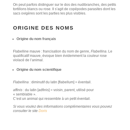
On peut parfois distinguer sur le dos des nudibranches, des petits
tortillons blancs ou rose. Il s’agit de copépodes parasites dont les
sacs ovigères sont les parties les plus visibles.
ORIGINE DES NOMS
Origine du nom français
Flabelline mauve : francisation du nom de genre,
Flabellina
. Le
qualificatif mauve, évoque bien évidemment la couleur rose
violacé de l’animal.
Origine du nom scientifique
Flabellina
: diminutif du latin [flabellum] = éventail.
affinis
: du latin [adfinis] = voisin, parent, utilisé pour
« semblable ».
C’est un animal qui ressemble à un petit éventail.
Si vous voulez des informations complémentaires vous pouvez
consulter le site
Doris