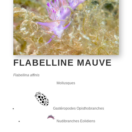
FLABELLINE MAUVE
Flabellina affinis
Mollusques
Gastéropodes Opisthobranches
Nudibranches Eolidiens