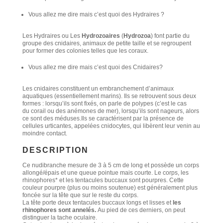
Vous allez me dire mais c’est quoi des Hydraires ?
Les Hydraires ou Les
Hydrozoaires
(
Hydrozoa
) font partie du
groupe des cnidaires, animaux de petite taille et se regroupent
pour former des colonies telles que les coraux.
Vous allez me dire mais c’est quoi des Cnidaires?
Les
cni
daires
constituent un
embranchement
d’animaux
aquatiques (essentiellement marins). Ils se retrouvent sous deux
formes : lorsqu’ils sont fixés, on parle de polypes (c’est le cas
du
corail
ou des
anémones de mer
), lorsqu’ils sont nageurs, alors
ce sont des
méduses
.Ils se caractérisent par la présence de
cellules
urticantes
, appelées cnidocytes, qui libèrent leur
venin
au
moindre contact.
DESCRIPTION
Ce nudibranche mesure de 3 à 5 cm de long et possède un corps
allongé/épais et une queue pointue mais courte. Le corps, les
rhinophores* et les tentacules buccaux sont pourpres. Cette
couleur pourpre (plus ou moins soutenue) est généralement plus
foncée sur la tête que sur le reste du corps.
La tête porte deux tentacules buccaux longs et lisses et
les
rhinophores sont annelés.
Au pied de ces derniers, on peut
distinguer la tache oculaire.