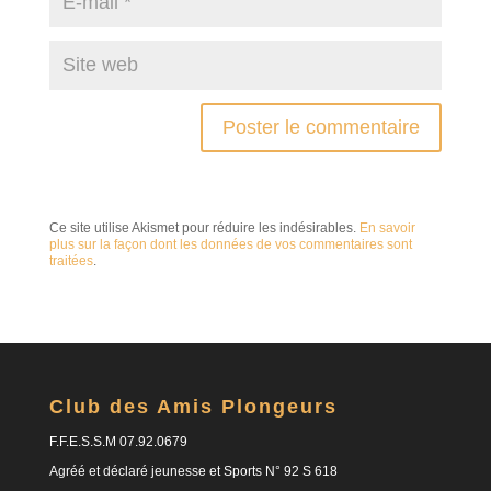
Ce site utilise Akismet pour réduire les indésirables.
En savoir
plus sur la façon dont les données de vos commentaires sont
traitées
.
Club des Amis Plongeurs
F.F.E.S.S.M 07.92.0679
Agréé et déclaré jeunesse et Sports N° 92 S 618