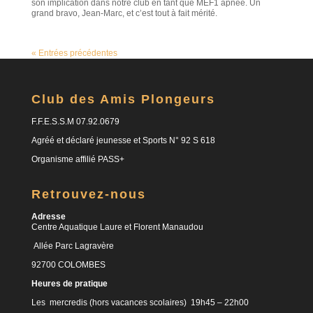
son implication dans notre club en tant que MEF1 apnée. Un
grand bravo, Jean-Marc, et c’est tout à fait mérité.
« Entrées précédentes
Club des Amis Plongeurs
F.F.E.S.S.M 07.92.0679
Agréé et déclaré jeunesse et Sports N° 92 S 618
Organisme affilié PASS+
Retrouvez-nous
Adresse
Centre Aquatique Laure et Florent Manaudou
Allée Parc Lagravère
92700 COLOMBES
Heures de pratique
Les mercredis (hors vacances scolaires) 19h45 – 22h00